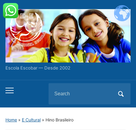
Escola Escobar — Desde 2002
Search
Toggle
for:
mobile
menu
Home
»
E Cultural
»
Hino Brasileiro