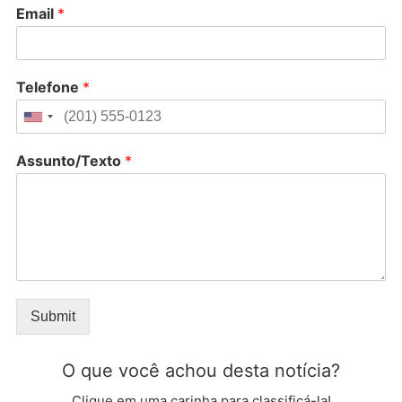
Email
*
Telefone
*
Assunto/Texto
*
Submit
O que você achou desta notícia?
Clique em uma carinha para classificá-la!