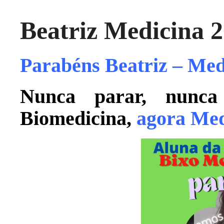
Beatriz Medicina 
Parabéns Beatriz – Med
Nunca parar, nunca 
Biomedicina,
agora Med